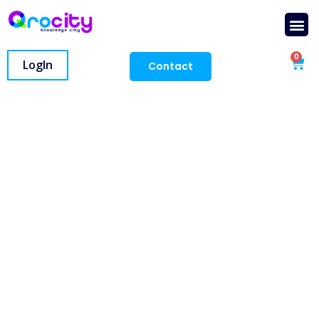
0
LogIn
Contact